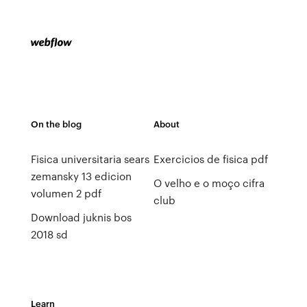
On the blog
About
Fisica universitaria sears
Exercicios de fisica pdf
zemansky 13 edicion
O velho e o moço cifra
volumen 2 pdf
club
Download juknis bos
2018 sd
Learn