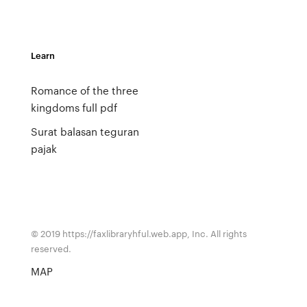
Learn
Romance of the three
kingdoms full pdf
Surat balasan teguran
pajak
© 2019 https://faxlibraryhful.web.app, Inc. All rights
reserved.
MAP