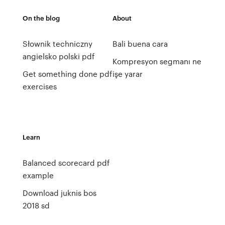
On the blog
About
Słownik techniczny
Bali buena cara
angielsko polski pdf
Kompresyon segmanı ne
Get something done pdf
işe yarar
exercises
Learn
Balanced scorecard pdf
example
Download juknis bos
2018 sd