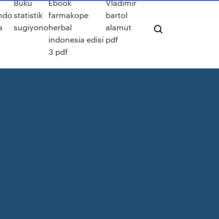
Buku
Ebook
Vladimir
undo
statistik
farmakope
bartol
a
sugiyono
herbal
alamut
indonesia edisi
pdf
3 pdf