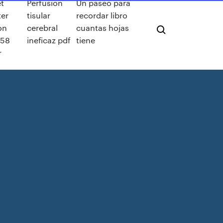
et
Perfusion
Un paseo para
ter
tisular
recordar libro
on
cerebral
cuantas hojas
58
ineficaz pdf
tiene
r