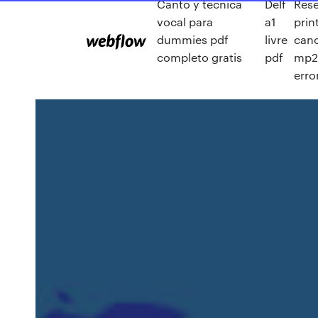
Canto y tecnica
Delf
Res
vocal para
a1
prin
dummies pdf
livre
can
completo gratis
pdf
mp2
erro