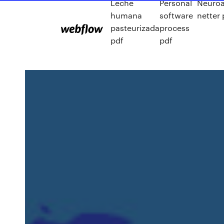
Leche
Personal
Neuro
humana
software
netter 
pasteurizada
process
pdf
pdf