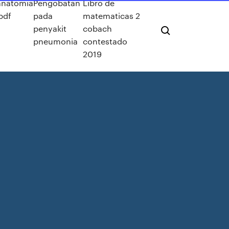
anatomia
Pengobatan
Libro de
pdf
pada
matematicas 2
penyakit
cobach
pneumonia
contestado
2019