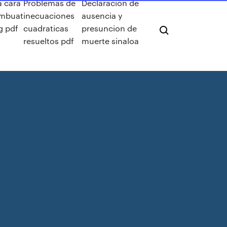
a cara
Problemas de
Declaracion de
mbuat
inecuaciones
ausencia y
g pdf
cuadraticas
presuncion de
resueltos pdf
muerte sinaloa