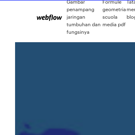
Gambar
Formule
Tat
penampang
geometria
me
jaringan
scuola
blo
tumbuhan dan
media pdf
fungsinya